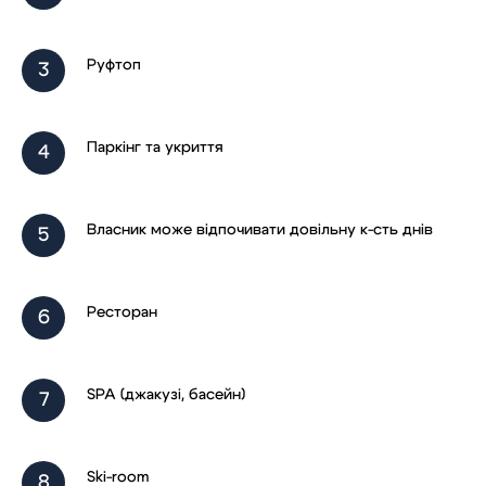
Руфтоп
Паркінг та укриття
Записатися
Власник може відпочивати довільну к-сть днів
Ресторан
SPA (джакузі, басейн)
Ski-room