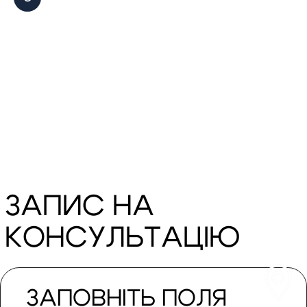
067 558 57 42
Наші офіси у містах:
Івано-франківськ
Тернопіль
Київ
Львів
Чернівці
Поляница