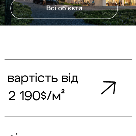
вартість від
2 190$/м²
річних
до 12%
площа
27-88 м²